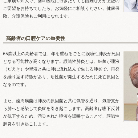
ご家族や知人で、歯科医院に行きたくても困難な方が上記の
ご要望をお持ちでしたら、お気軽にご相談ください。健康保
険、介護保険もご利用になれます。
高齢者の口腔ケアの重要性
65歳以上の高齢者では、年を重ねるごとに誤嚥性肺炎が死因
となる可能性が高くなります。誤嚥性肺炎とは、細菌が唾液
（だえき）や胃液と共に肺に流れ込んで生じる肺炎で、再発
を繰り返す特徴があり、耐性菌が発生するために死亡原因と
なるのです。
また、歯周病菌は肺炎の原因菌と共に気管を通り、気管支か
ら肺へと感染して炎症を引き起こします。高齢者は嚥下反射
が低下するため、汚染された唾液を誤嚥することで、誤嚥性
肺炎を引き起こします。