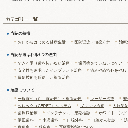
カテゴリー一覧
当院の特徴
お口からはじめる健康生活
医院理念・治療方針
治療
当院が選ばれる6つの理由
できる限り歯を抜かない治療
歯周病をていねいにケア
安全性を追求したインプラント治療
痛みや恐怖心をやわ
最新技術を駆使した根管治療
治療について
一般歯科（むし歯治療）・根管治療
レーザー治療
審
セレック（CEREC）システム
ブリッジ治療
入れ歯
歯周病治療
メンテナンス・定期検診
ホワイトニング
矯正歯科
小児歯科
口腔外科
口腔がん検診
訪
症例集
料金表
医療費控除について