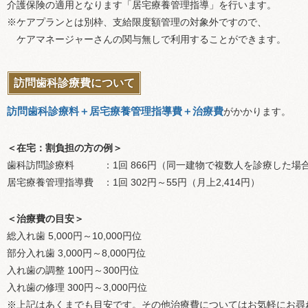
介護保険の適用となります「居宅療養管理指導」を行います。
※ケアプランとは別枠、支給限度額管理の対象外ですので、
ケアマネージャーさんの関与無しで利用することができます。
訪問歯科診療費について
訪問歯科診療料＋居宅療養管理指導費＋治療費
がかかります。
＜在宅：割負担の方の例＞
歯科訪問診療料 ：1回 866円（同一建物で複数人を診療した場合
居宅療養管理指導費 ：1回 302円～55円（月上2,414円）
＜治療費の目安＞
総入れ歯 5,000円～10,000円位
部分入れ歯 3,000円～8,000円位
入れ歯の調整 100円～300円位
入れ歯の修理 300円～3,000円位
※上記はあくまでも目安です。その他治療費についてはお気軽にお尋