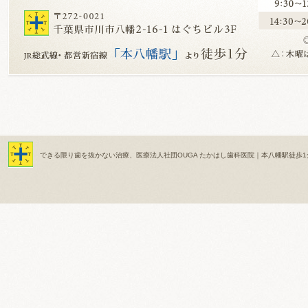
できる限り歯を抜かない治療、医療法人社団OUGA たかはし歯科医院｜本八幡駅徒歩