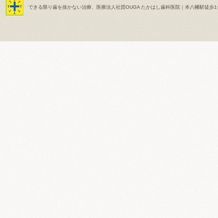
できる限り歯を抜かない治療、医療法人社団OUGA たかはし歯科医院｜本八幡駅徒歩