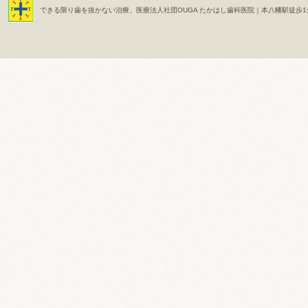
できる限り歯を抜かない治療、医療法人社団OUGA たかはし歯科医院｜本八幡駅徒歩