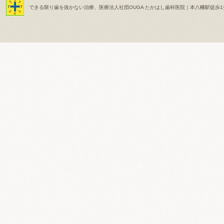
できる限り歯を抜かない治療、医療法人社団OUGA たかはし歯科医院｜本八幡駅徒歩